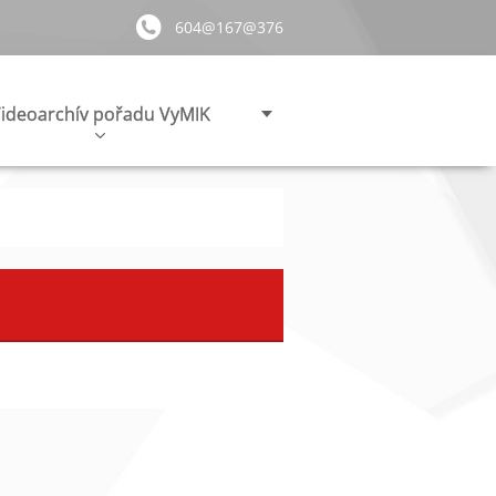
604@167@376
ideoarchív pořadu VyMIK