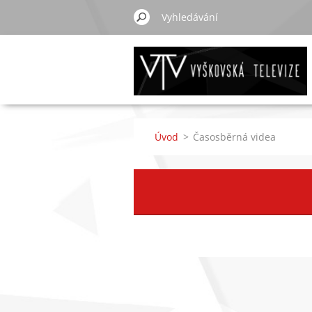
Úvod
>
Časosběrná videa