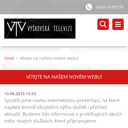
604@167@376
Úvod
>
Vítejte na našem novém webu!
VÍTEJTE NA NAŠEM NOVÉM WEBU!
13.05.2015 12:52
Spustili jsme novou internetovou prezentaci, na které
najdete kromě obvyklého výčtu služeb i přehled
aktualit. Budeme Vás informovat o probíhajících akcích
nebo nových službách, které připravujeme.